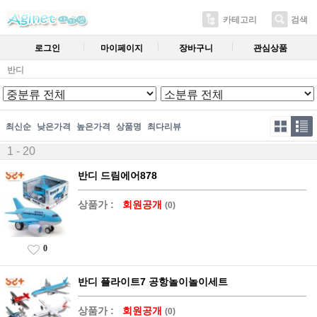
카테고리
검색
로그인
마이페이지
장바구니
관심상품
반디
최신순
낮은가격
높은가격
상품명
최다리뷰
1 - 20
반디 드림에어878
상품가 :
회원공개
(0)
0
반디 플라이트7 공항놀이놀이세트
상품가 :
회원공개
(0)