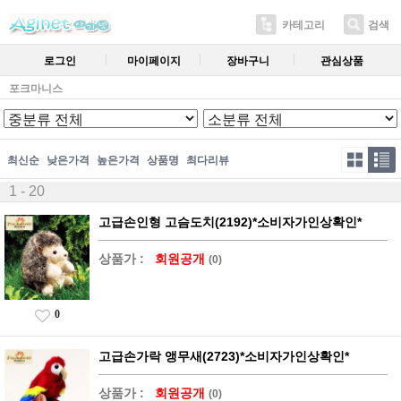
카테고리
검색
로그인
마이페이지
장바구니
관심상품
포크마니스
최신순
낮은가격
높은가격
상품명
최다리뷰
1 - 20
고급손인형 고슴도치(2192)*소비자가인상확인*
상품가 :
회원공개
(0)
0
고급손가락 앵무새(2723)*소비자가인상확인*
상품가 :
회원공개
(0)