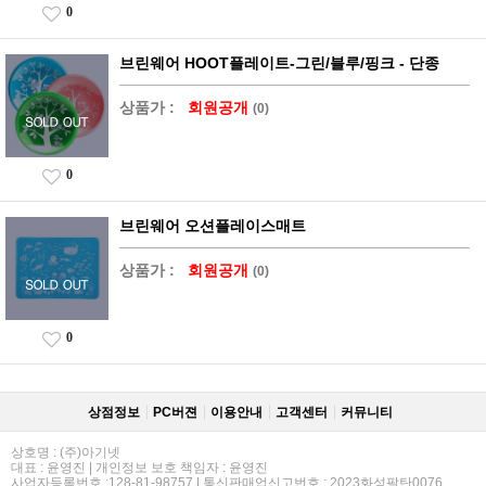
0
브린웨어 HOOT플레이트-그린/블루/핑크 - 단종
상품가 :
회원공개
(0)
0
브린웨어 오션플레이스매트
상품가 :
회원공개
(0)
0
상점정보
PC버젼
이용안내
고객센터
커뮤니티
상호명 : (주)아기넷
대표 : 윤영진 | 개인정보 보호 책임자 : 윤영진
사업자등록번호 :128-81-98757 | 통신판매업신고번호 : 2023화성팔탄0076