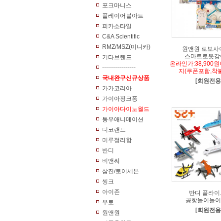
포크마니스
플레이어블아트
피카소타일
C&A Scientific
RMZ/MSZ(미니카)
원앤원 로보사
스마트로봇강
기타브랜드
온라인가:38,900
-----------------
지(쿠폰포함,착불
국내완구신규상품
[회원전용
가가코리아
가이아핑크퐁
가이아다이노월드
동우애니메이션
디코랜드
미루정리함
반디
비앤씨
삼진/토이세븐
씽크
아이존
반디 플라이
공항놀이놀이
우토
[회원전용
원앤원