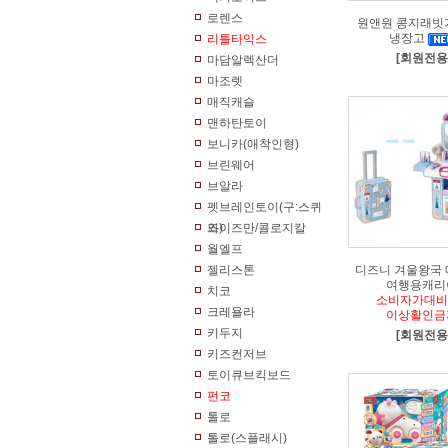
로렌스
원앤원 콩지래빗
냉장고
리틀타익스
[회원전용
마담알렉산더
마조렛
매직캐슬
맨하탄토이
보니카(애착인형)
브린웨어
브알라
펫브레인토이(구:스퀴
즈)
와이즈만/콜로지칼
월엘프
젤리스톤
디즈니 겨울왕국
여행용캐리
치코
소비자가대비
크레욜라
이상활인금
키두지
[회원전용
키즈컨저브
토이큐브킥보드
펀코
톨로
톨로(스플래시)