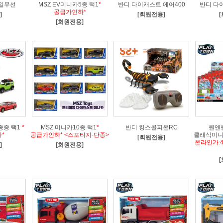
일무선
MSZ EV미니카5종 택1
*
반디 다이캐스트 에어400
반디 다
공급가인하*
]
[회원전용]
[회원전용]
종중 택1
*
MSZ 미니카10종 택1
*
반디 킹스콜피온RC
원앤
*
공급가인하* <스포티지-단종>
클래식미니
[회원전용]
온라인가:
]
[회원전용]