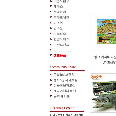
이종욱완구
제우스
주영아이
쿠쿠토이즈
키즈인
펀아토
피노키오
한립토이즈
기타브랜드
------------------
생활용품
씽크 카피바라
[회원전용
품절&입고현황
행사&공지자료실
상품정보자료실
세금계산서 확인
문의 게시판