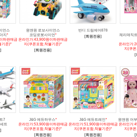
이언스
원앤원 로보사이언스
반디 드림에어878
아지
*
코딩로봇사이언
*
체리매직
[회원전용]
원이하판매금
온라인가:43,900원이하판매금
기준)*
지(쿠폰포함,착불기준)*
온라인가:2
지(쿠폰
]
[회원전용]
트7
J&G 에듀하우스
*
J&G 에듀트레인
*
원앤원 어
세트
온라인가:53,900원이하판매금
온라인가:51,900원이하판매금
온라인가:4
지(쿠폰포함,착불기준)*
지(쿠폰포함,착불기준)*
지(쿠폰
]
[회원전용]
[회원전용]