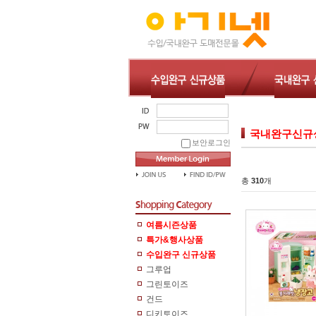
국내완구신규
보안로그인
총
310
개
여름시즌상품
특가&행사상품
수입완구 신규상품
그루업
그린토이즈
건드
디키토이즈