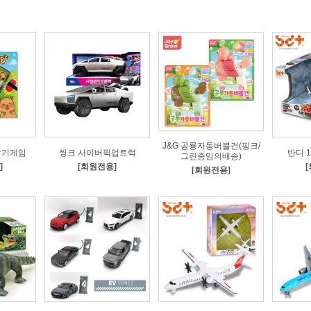
J&G 공룡자동버블건(핑크/
잡기게임
씽크 사이버픽업트럭
반디 
그린중임의배송)
]
[회원전용]
[회원전용]