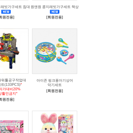
지래빗가구세트 침대
원앤원 콩지래빗가구세트 책상
[회원전용]
[회원전용]
파워툴공구작업대
아이존 핑크퐁아기상어
트(133PCS)
*
악기세트
자가대비20%
[회원전용]
상활인금지*
[회원전용]