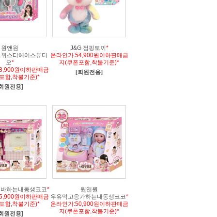
원앤원
J&G 점핑토끼
*
트위스터헤어스튜디
온라인가:54,900원이하판매금
오
*
지(쿠폰포함,착불기준)*
8,900원이하판매금
[회원전용]
포함,착불기준)*
[회원전용]
부바하는내동생코코
*
원앤원
5,900원이하판매금
우유먹고응가하는내동생코코
*
포함,착불기준)*
온라인가:50,900원이하판매금
지(쿠폰포함,착불기준)*
[회원전용]