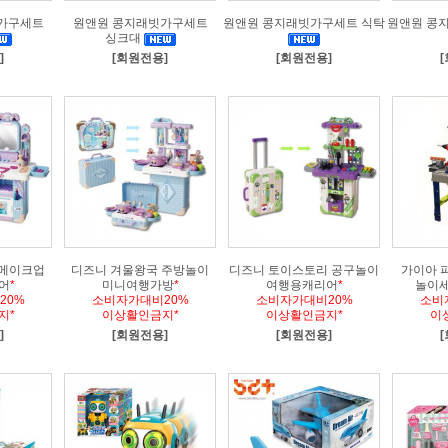
가구세트
원앤원 콩지래빗가구세트
원앤원 콩지래빗가구세트 식탁
원앤원 콩
싱크대
]
[회원전용]
[회원전용]
 메이크업
디즈니 겨울왕국 주방놀이
디즈니 토이스토리 공구놀이
가이아 
어
*
미니여행가방
*
여행용캐리어
*
놀이세
20%
소비자가대비20%
소비자가대비20%
소비
지*
이상활인금지*
이상활인금지*
이
]
[회원전용]
[회원전용]