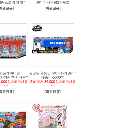
이캐스트 에어787
반디 미니공항3종세트
[회원전용]
[회원전용]
원 플레이타운
원앤원 출동컨테이너트레일러*
카키링*임의배송*
*
배송비-5500*
*
4,000원이하판매금
온라인가:36,000원이하판매금
지*
지*
[회원전용]
[회원전용]