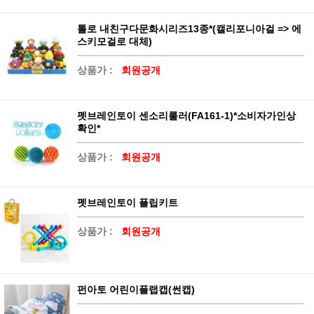
톨로 내친구다문화시리즈13종*(캘리포니아걸 => 에
스키모걸로 대체)
상품가 :
회원공개
펫브레인토이 센소리룰러(FA161-1)*소비자가인상
확인*
상품가 :
회원공개
펫브레인토이 플립키트
상품가 :
회원공개
펀아토 어린이플랩캡(썬캡)