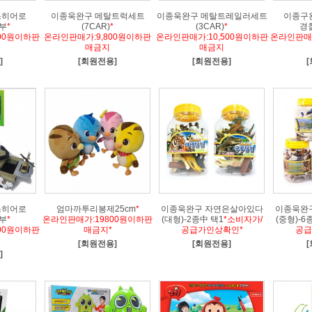
스히어로
이종욱완구 메탈트럭세트
이종욱완구 메탈트레일러세트
이종구
부
*
(7CAR)
*
(3CAR)
*
경
00원이하판
온라인판매가:9,800원이하판
온라인판매가:10,500원이하판
온라인판매가
매금지
매금지
]
[회원전용]
[회원전용]
스히어로
엄마까투리봉제25cm
*
이종욱완구 자연은살아있다
이종욱완
부
*
온라인판매가:19800원이하판
(대형)-2종中 택1
*소비자가/
(중형)-6
00원이하판
매금지*
공급가인상확인*
공급
[회원전용]
[회원전용]
]