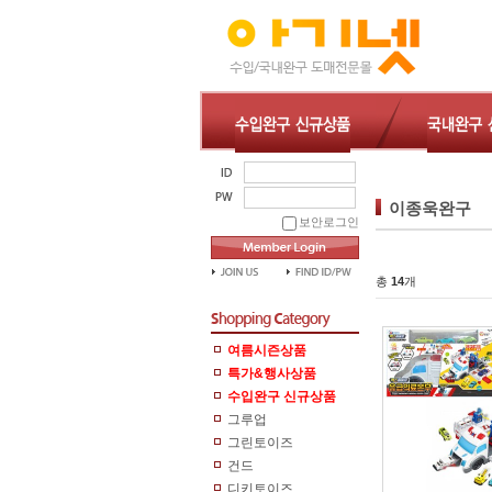
이종욱완구
보안로그인
총
14
개
여름시즌상품
특가&행사상품
수입완구 신규상품
그루업
그린토이즈
건드
디키토이즈