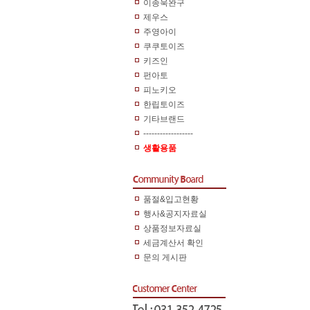
이종욱완구
제우스
주영아이
쿠쿠토이즈
키즈인
펀아토
피노키오
한립토이즈
기타브랜드
------------------
생활용품
품절&입고현황
행사&공지자료실
상품정보자료실
세금계산서 확인
문의 게시판