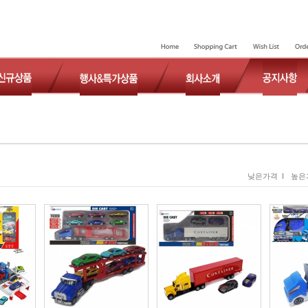
낮은가격 I
높은