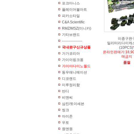
포크마니스
플레이어블아트
피카소타일
C&A Scientific
RMZ/MSZ(미니카)
기타브랜드
이종구완
-----------------
밀리터리다이캐
국내완구신규상품
(10PCS)
온라인판매가:18,9
가가코리아
매금지
가이아핑크퐁
품절
가이아다이노월드
동우애니메이션
디코랜드
미루정리함
반디
비앤씨
삼진/토이세븐
씽크
아이존
우토
원앤원