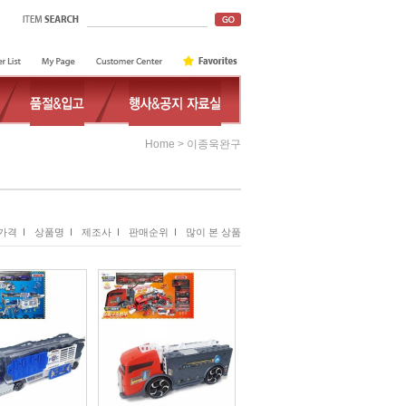
>
Home
이종욱완구
가격 I
상품명 I
제조사 I
판매순위 I
많이 본 상품