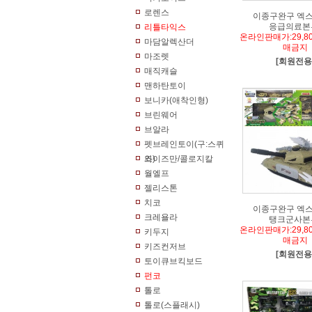
로렌스
이종구완구 엑
응급의료본
리틀타익스
온라인판매가:29,8
마담알렉산더
매금지
마조렛
[회원전용
매직캐슬
맨하탄토이
보니카(애착인형)
브린웨어
브알라
펫브레인토이(구:스퀴
즈)
와이즈만/콜로지칼
월엘프
젤리스톤
치코
이종구완구 엑
크레욜라
탱크군사본
온라인판매가:29,8
키두지
매금지
키즈컨저브
[회원전용
토이큐브킥보드
펀코
톨로
톨로(스플래시)