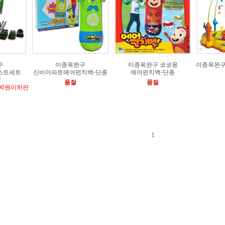
구
이종욱완구
이종욱완구 코코몽
이종욱완구
스트세트
신비아파트에어펀치백-단종
에어펀치백-단종
*
품절
품절
00원이하판
1