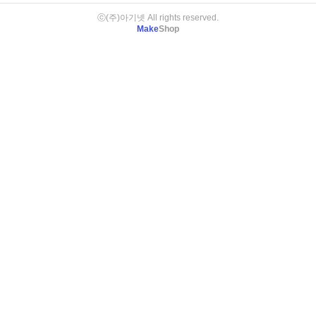
ⓒ(주)아기넷 All rights reserved.
Make
Shop