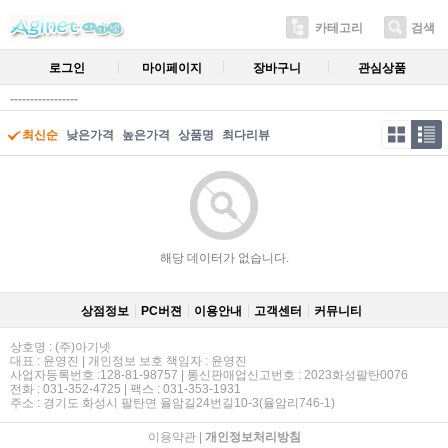
카테고리
검색
로그인
마이페이지
장바구니
관심상품
-----------------
최신순
낮은가격
높은가격
상품명
최다리뷰
해당 데이터가 없습니다.
상점정보
PC버젼
이용안내
고객센터
커뮤니티
상호명 : (주)아기넷
대표 : 윤영진 | 개인정보 보호 책임자 : 윤영진
사업자등록번호 :128-81-98757 | 통신판매업신고번호 : 2023화성팔탄0076
전화 : 031-352-4725 | 팩스 : 031-353-1931
주소 : 경기도 화성시 팔탄면 율암길24번길10-3(율암리746-1)
이용약관
|
개인정보처리방침