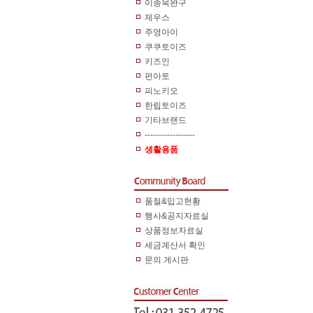
이종욱완구
제우스
주영아이
쿠쿠토이즈
키즈인
펀아토
피노키오
한립토이즈
기타브랜드
------------------
생활용품
품절&입고현황
행사&공지자료실
상품정보자료실
세금계산서 확인
문의 게시판