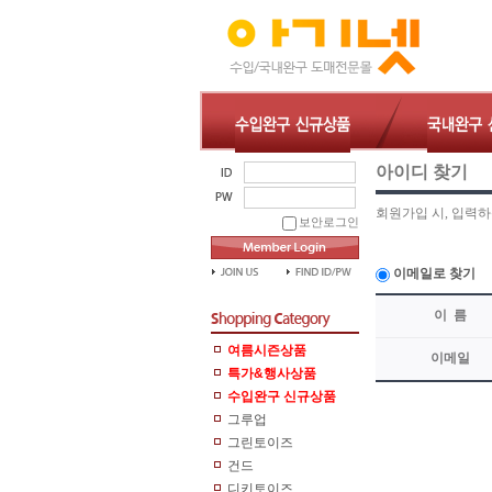
아이디 찾기
회원가입 시, 입력하
보안로그인
이메일로 찾기
이 름
여름시즌상품
이메일
특가&행사상품
수입완구 신규상품
그루업
그린토이즈
건드
디키토이즈