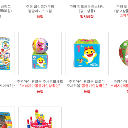
똑냉장고
주영 급식왕개구리
주영 핑크퐁동요노래방
주영 
500원)
팡팡아이스크림
(광고상품)
(광고상
소비
]
품절
일시품절
주영아이 핑크퐁 주사위볼세트
주영아이 핑크퐁 멜로디
주영아이
케이크2탄
*소비자가공급가인상확인*
주사위볼
*공급가인상확인*
소비자가/
품절
품절