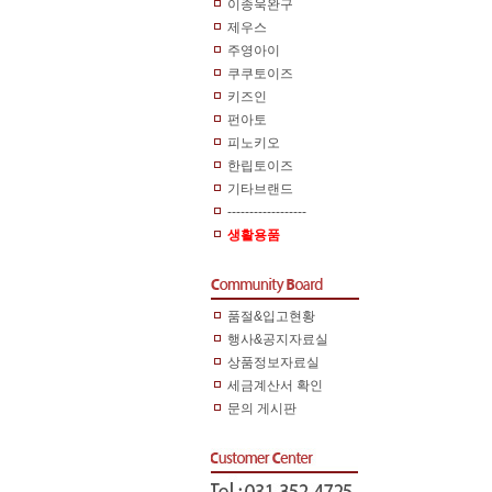
이종욱완구
제우스
주영아이
쿠쿠토이즈
키즈인
펀아토
피노키오
한립토이즈
기타브랜드
------------------
생활용품
품절&입고현황
행사&공지자료실
상품정보자료실
세금계산서 확인
문의 게시판