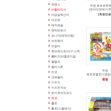
로렌스
주영 뽀로로똑
(온라인판매가:58
리틀타익스
[회원전용
마담알렉산더
마조렛
매직캐슬
맨하탄토이
보니카(애착인형)
브린웨어
브알라
펫브레인토이(구:스퀴
즈)
와이즈만/콜로지칼
월엘프
젤리스톤
주영
치코
뽀로로멜로디생일
크레욜라
품절
키두지
키즈컨저브
토이큐브킥보드
펀코
톨로
톨로(스플래시)