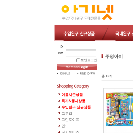
주영아이
보안로그인
총
12
개
여름시즌상품
특가&행사상품
수입완구 신규상품
그루업
그린토이즈
건드
디키토이즈