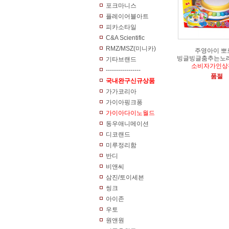
포크마니스
플레이어블아트
피카소타일
C&A Scientific
RMZ/MSZ(미니카)
주영아이 뽀
빙글빙글춤추는노래
기타브랜드
소비자가인상
-----------------
품절
국내완구신규상품
가가코리아
가이아핑크퐁
가이아다이노월드
동우애니메이션
디코랜드
미루정리함
반디
비앤씨
삼진/토이세븐
씽크
아이존
우토
원앤원