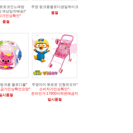
뽀로로코인노래방
주영 핑크퐁멜로디생일케이크
품:색상임의배송)
*
품절
자가인상확인*
품절
 핑크퐁 멜로디볼
*
주영아이 뽀로로 인형유모차
*
공급가인상확인요망*
소비자가인상확인*-
온라인가:17800이하판매금지
일시품절
일시품절