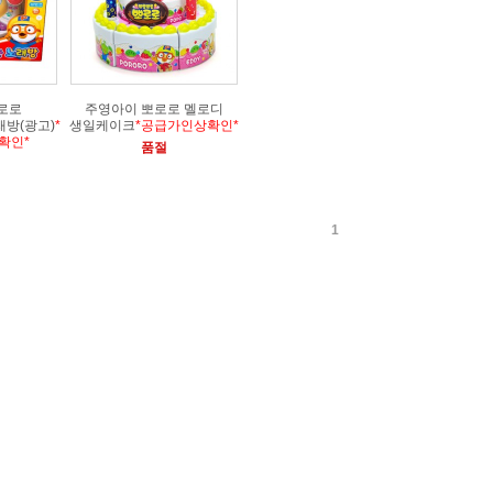
로로
주영아이 뽀로로 멜로디
방(광고)
*
생일케이크
*공급가인상확인*
확인*
품절
1