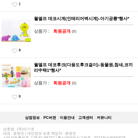
1
월엘프 데코시계(인테리어벽시계)-아기공룡*행사*
상품가 :
회원공개
(0)
0
월엘프 데코후크(다용도후크걸이)-동물원,참새,코끼
리中택1*행사*
상품가 :
회원공개
(0)
0
상점정보
PC버젼
이용안내
고객센터
커뮤니티
상호명 : (주)아기넷
대표 : 윤영진 | 개인정보 보호 책임자 : 윤영진
사업자등록번호 :128-81-98757 | 통신판매업신고번호 : 2023화성팔탄0076