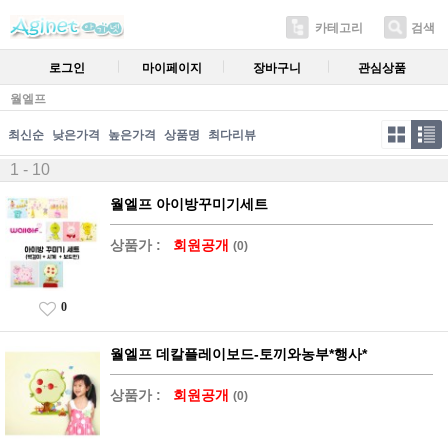
카테고리
검색
로그인
마이페이지
장바구니
관심상품
월엘프
최신순
낮은가격
높은가격
상품명
최다리뷰
1 - 10
월엘프 아이방꾸미기세트
상품가 :
회원공개
(0)
0
월엘프 데칼플레이보드-토끼와농부*행사*
상품가 :
회원공개
(0)