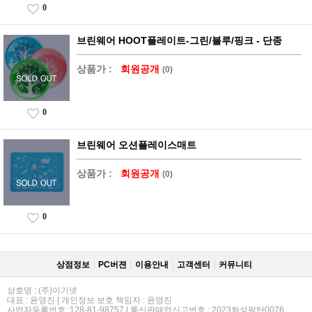
0
브린웨어 HOOT플레이트-그린/블루/핑크 - 단종
상품가 :
회원공개
(0)
0
브린웨어 오션플레이스매트
상품가 :
회원공개
(0)
0
상점정보
PC버젼
이용안내
고객센터
커뮤니티
상호명 : (주)아기넷
대표 : 윤영진 | 개인정보 보호 책임자 : 윤영진
사업자등록번호 :128-81-98757 | 통신판매업신고번호 : 2023화성팔탄0076