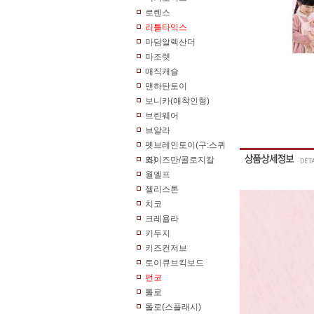
로렌스
리틀타익스
마담알렉산더
마조렛
매직캐슬
맨하탄토이
보니카(애착인형)
브린웨어
브알라
펫브레인토이(구:스퀴
즈)
와이즈만/콜로지칼
월엘프
젤리스톤
치코
크레욜라
키두지
키즈컨저브
토이큐브킥보드
펀코
톨로
톨로(스플래시)