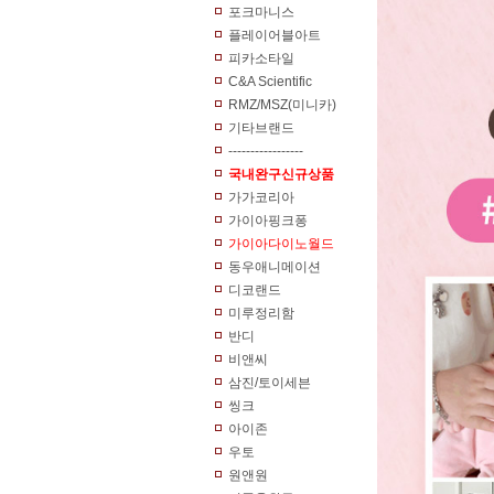
포크마니스
플레이어블아트
피카소타일
C&A Scientific
RMZ/MSZ(미니카)
기타브랜드
-----------------
국내완구신규상품
가가코리아
가이아핑크퐁
가이아다이노월드
동우애니메이션
디코랜드
미루정리함
반디
비앤씨
삼진/토이세븐
씽크
아이존
우토
원앤원