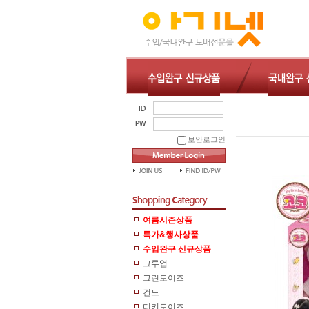
보안로그인
여름시즌상품
특가&행사상품
수입완구 신규상품
그루업
그린토이즈
건드
디키토이즈