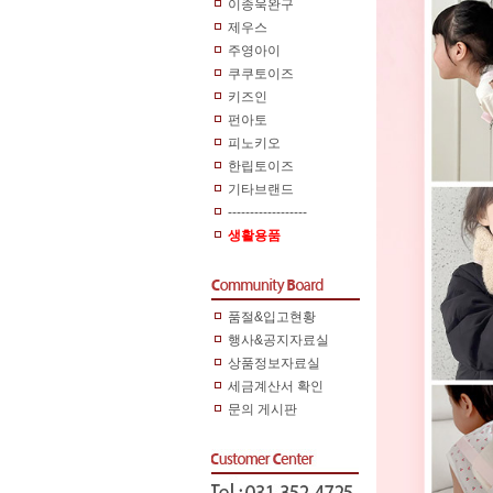
이종욱완구
제우스
주영아이
쿠쿠토이즈
키즈인
펀아토
피노키오
한립토이즈
기타브랜드
------------------
생활용품
품절&입고현황
행사&공지자료실
상품정보자료실
세금계산서 확인
문의 게시판