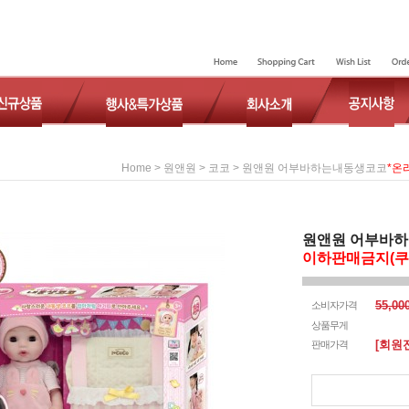
>
>
> 원앤원 어부바하는내동생코코
*온
Home
원앤원
코코
원앤원 어부바
이하판매금지(쿠
55,0
소비자가격
상품무게
[회원
판매가격