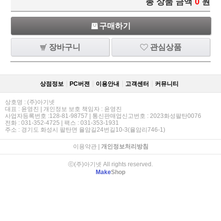
총 상품 금액
0
원
구매하기
장바구니
관심상품
상점정보
PC버젼
이용안내
고객센터
커뮤니티
상호명 : (주)아기넷
대표 : 윤영진 | 개인정보 보호 책임자 : 윤영진
사업자등록번호 :128-81-98757 | 통신판매업신고번호 : 2023화성팔탄0076
전화 : 031-352-4725 | 팩스 : 031-353-1931
주소 : 경기도 화성시 팔탄면 율암길24번길10-3(율암리746-1)
이용약관
|
개인정보처리방침
ⓒ(주)아기넷 All rights reserved.
Make
Shop