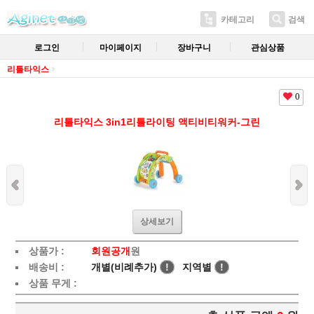
카테고리
검색
로그인
마이페이지
장바구니
관심상품
리틀타익스
0
리틀타익스 3in1리틀라이팅 액티비티워커-그린
상세보기
상품가 :
회원공개
원
배송비 :
개별(비례추가)
!
지역별
!
상품 무게 :