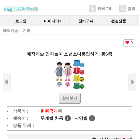
카테고리
검색
로그인
마이페이지
장바구니
관심상품
매직캐슬
기타
0
매직캐슬 인지놀이 소년소녀옷입히기+옷6종
상세보기
상품가 :
회원공개
원
배송비 :
무게별 차등
!
지역별
!
상품 무게 :