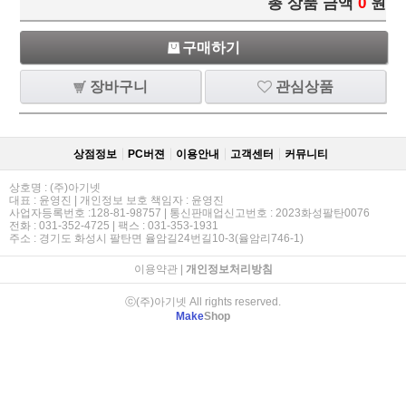
총 상품 금액
0
원
구매하기
장바구니
관심상품
상점정보
PC버젼
이용안내
고객센터
커뮤니티
상호명 : (주)아기넷
대표 : 윤영진 | 개인정보 보호 책임자 : 윤영진
사업자등록번호 :128-81-98757 | 통신판매업신고번호 : 2023화성팔탄0076
전화 : 031-352-4725 | 팩스 : 031-353-1931
주소 : 경기도 화성시 팔탄면 율암길24번길10-3(율암리746-1)
이용약관
|
개인정보처리방침
ⓒ(주)아기넷 All rights reserved.
Make
Shop