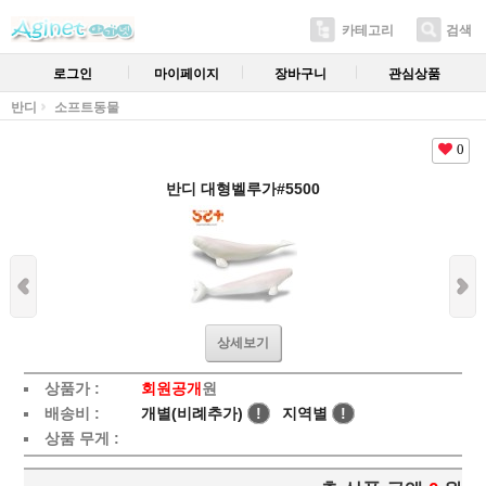
카테고리
검색
로그인
마이페이지
장바구니
관심상품
반디
소프트동물
0
반디 대형벨루가#5500
상세보기
상품가 :
회원공개
원
배송비 :
개별(비례추가)
!
지역별
!
상품 무게 :