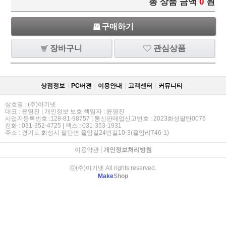
총 상품 금액
0
원
구매하기
장바구니
관심상품
상점정보
PC버젼
이용안내
고객센터
커뮤니티
상호명 : (주)아기넷
대표 : 윤영진 | 개인정보 보호 책임자 : 윤영진
사업자등록번호 :128-81-98757 | 통신판매업신고번호 : 2023화성팔탄0076
전화 : 031-352-4725 | 팩스 : 031-353-1931
주소 : 경기도 화성시 팔탄면 율암길24번길10-3(율암리746-1)
이용약관
|
개인정보처리방침
ⓒ(주)아기넷 All rights reserved.
Make
Shop