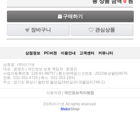
총 상품 금액
0
원
구매하기
장바구니
관심상품
상점정보
PC버젼
이용안내
고객센터
커뮤니티
상호명 : (주)아기넷
대표 : 윤영진 | 개인정보 보호 책임자 : 윤영진
사업자등록번호 :128-81-98757 | 통신판매업신고번호 : 2023화성팔탄0076
전화 : 031-352-4725 | 팩스 : 031-353-1931
주소 : 경기도 화성시 팔탄면 율암길24번길10-3(율암리746-1)
이용약관
|
개인정보처리방침
ⓒ(주)아기넷 All rights reserved.
Make
Shop