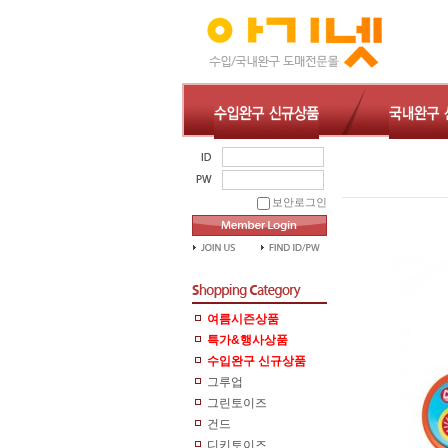
보안로그인
여름시즌상품
특가&행사상품
수입완구 신규상품
그루업
그린토이즈
건드
디키토이즈