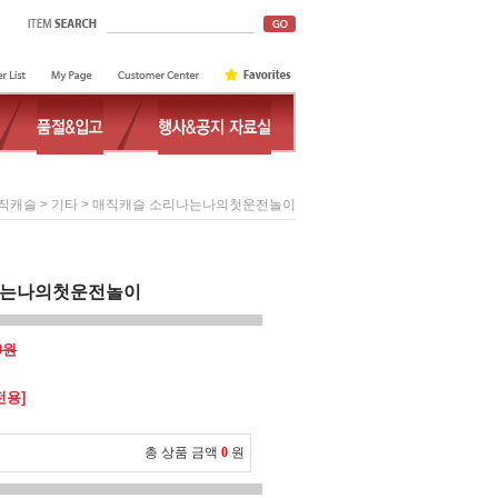
>
> 매직캐슬 소리나는나의첫운전놀이
직캐슬
기타
나는나의첫운전놀이
00원
전용]
총 상품 금액
0
원