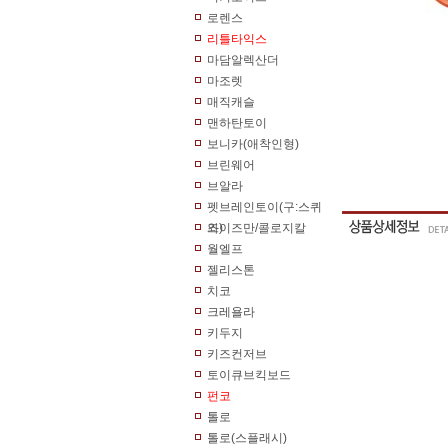
로렌스
리틀타익스
마담알렉산더
마조렛
매직캐슬
맨하탄토이
보니카(애착인형)
브린웨어
브알라
펫브레인토이(구:스퀴
즈)
와이즈만/콜로지칼
월엘프
젤리스톤
치코
크레욜라
키두지
키즈컨저브
토이큐브킥보드
펀코
톨로
톨로(스플래시)