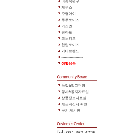
이종욱완구
제우스
주영아이
쿠쿠토이즈
키즈인
펀아토
피노키오
한립토이즈
기타브랜드
------------------
생활용품
품절&입고현황
행사&공지자료실
상품정보자료실
세금계산서 확인
문의 게시판