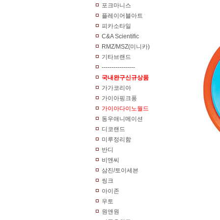
포크마니스
플레이어블아트
피카소타일
C&A Scientific
RMZ/MSZ(미니카)
기타브랜드
-----------------
국내완구신규상품
가가코리아
가이아핑크퐁
가이아다이노월드
동우애니메이션
디코랜드
미루정리함
반디
비앤씨
삼진/토이세븐
씽크
아이존
우토
원앤원