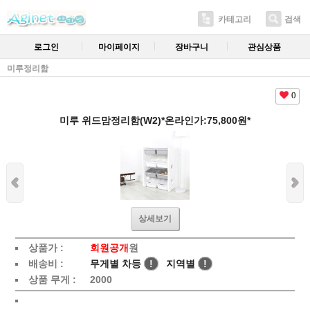
카테고리
검색
로그인
마이페이지
장바구니
관심상품
미루정리함
0
미루 위드맘정리함(W2)*온라인가:75,800원*
상세보기
상품가 :
회원공개
원
배송비 :
무게별 차등
!
지역별
!
상품 무게 :
2000