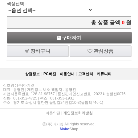
색상선택 :
총 상품 금액
0
원
구매하기
장바구니
관심상품
상점정보
PC버젼
이용안내
고객센터
커뮤니티
상호명 : (주)아기넷
대표 : 윤영진 | 개인정보 보호 책임자 : 윤영진
사업자등록번호 :128-81-98757 | 통신판매업신고번호 : 2023화성팔탄0076
전화 : 031-352-4725 | 팩스 : 031-353-1931
주소 : 경기도 화성시 팔탄면 율암길24번길10-3(율암리746-1)
이용약관
|
개인정보처리방침
ⓒ(주)아기넷 All rights reserved.
Make
Shop