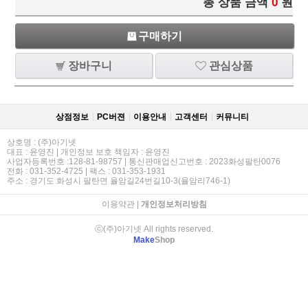
총 상품 금액
0
원
구매하기
장바구니
관심상품
상점정보
PC버젼
이용안내
고객센터
커뮤니티
상호명 : (주)아기넷
대표 : 윤영진 | 개인정보 보호 책임자 : 윤영진
사업자등록번호 :128-81-98757 | 통신판매업신고번호 : 2023화성팔탄0076
전화 : 031-352-4725 | 팩스 : 031-353-1931
주소 : 경기도 화성시 팔탄면 율암길24번길10-3(율암리746-1)
이용약관
|
개인정보처리방침
ⓒ(주)아기넷 All rights reserved.
Make
Shop