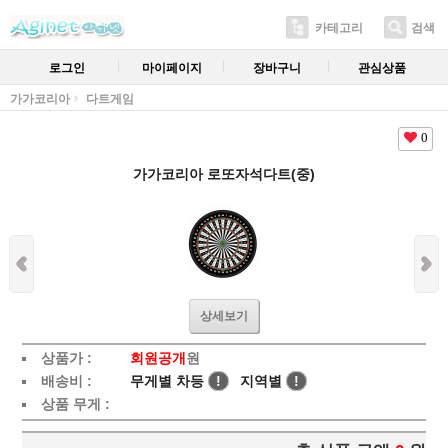
카테고리
검색
로그인
마이페이지
장바구니
관심상품
가가코리아
다트게임
0
가가코리아 로또자석다트(중)
상세보기
상품가 :
회원공개
원
배송비 :
무게별 차등
!
지역별
!
상품 무게 :