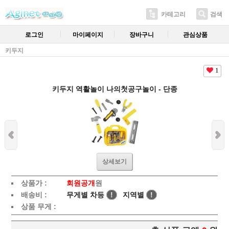
카테고리
검색
로그인
마이페이지
장바구니
관심상품
키두지
1
키두지 역활놀이 나의첫공구놀이 - 단종
상세보기
상품가 :
회원공개
원
배송비 :
무게별 차등
!
지역별
!
상품 무게 :