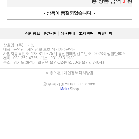
총 상품 금액
0
원
- 상품이 품절되었습니다. -
상점정보
PC버젼
이용안내
고객센터
커뮤니티
상호명 : (주)아기넷
대표 : 윤영진 | 개인정보 보호 책임자 : 윤영진
사업자등록번호 :128-81-98757 | 통신판매업신고번호 : 2023화성팔탄0076
전화 : 031-352-4725 | 팩스 : 031-353-1931
주소 : 경기도 화성시 팔탄면 율암길24번길10-3(율암리746-1)
이용약관
|
개인정보처리방침
ⓒ(주)아기넷 All rights reserved.
Make
Shop